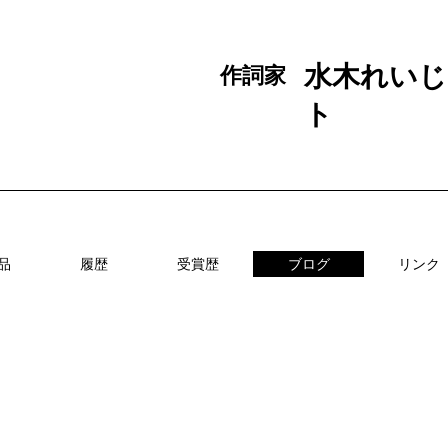
水木れいじ
作詞家
ト
品
履歴
受賞歴
ブログ
リンク