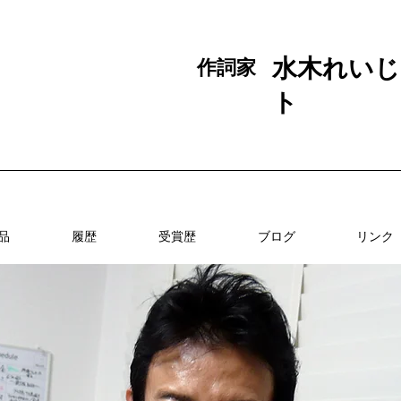
水木れいじ
作詞家
ト
品
履歴
受賞歴
ブログ
リンク